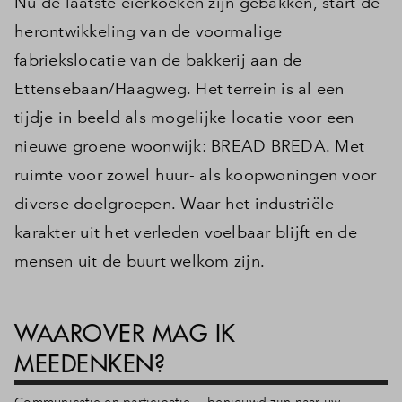
Nu de laatste eierkoeken zijn gebakken, start de
herontwikkeling van de voormalige
fabriekslocatie van de bakkerij aan de
Ettensebaan/Haagweg. Het terrein is al een
tijdje in beeld als mogelijke locatie voor een
nieuwe groene woonwijk: BREAD BREDA. Met
ruimte voor zowel huur- als koopwoningen voor
diverse doelgroepen. Waar het industriële
karakter uit het verleden voelbaar blijft en de
mensen uit de buurt welkom zijn.
WAAROVER MAG IK
MEEDENKEN?
Communicatie en participatie
benieuwd zijn naar uw