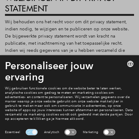
STATEMENT
Wij behouden ons het recht voor om dit privacy statement,
indien nodig, te wijzigen en te publiceren op onze website.
De bijgewerkte privacy statement wordt van kracht na
publicatie, met inachtneming van het toepasselijke recht.
Indien wij reeds gegevens van je u hebben verzameld die
door de wijziging worden beïnvloed en/of onderworpen zijn
aan een wettelijke informatieplicht, zullen wij je ook op de
hoogte brengen van eventuele belangrijke wijzigingen in
onze verklaring inzake gegevensbescherming.
Dit privacy statement is voor het laatst gewijzigd op 5 februari
2026 en is onderworpen aan een jaarlijkse review.
(Versie 3.3)
Interesse? Meld je dan snel aan