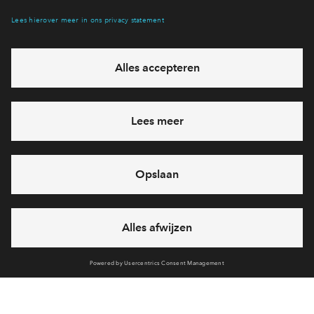
Hiermee blijf je op de hoogte van het belangrijkste nieuws en
eventuele projecten
Ja, ik wil mij aanmelden
Heb je een vraag en wil je direct antwoord? Bel ons op
088-
71 22 730
6 dagen per week beschikbaar (behalve tijdens
feestdagen)
vandaag gesloten, dinsdag zijn we vanaf
09:00 uur weer
bereikbaar
via chat en telefoon
Cookies