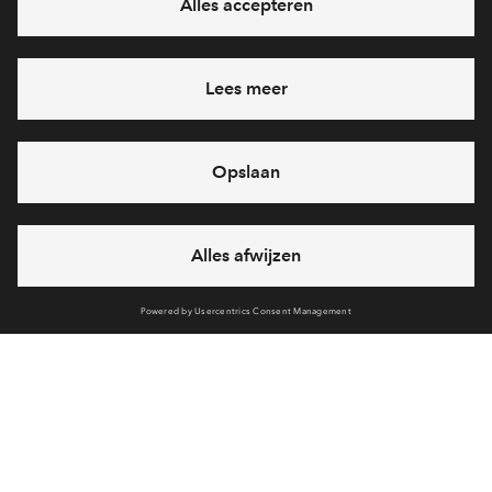
Voorzieningen
Bereken reistijd
Selecteer vervoermiddel
Selecteer vervoermiddel
Nieuwsoverzicht
10min
30min
60min
Interesse? Meld je dan snel aan
Hiermee blijf je op de hoogte van het belangrijkste nieuws en