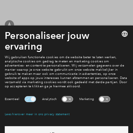
Filters
woningtype
Beschikbaarhe